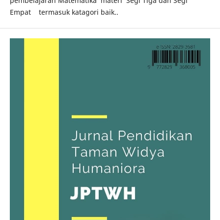
pembelajaran Matematika materi Segi Tiga dan Segi
Empat termasuk katagori baik..