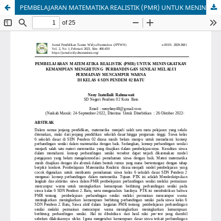
PEMBELAJARAN MATEMATIKA REALISTIK (PMR) UNTUK MENINGKATKAN KEMAMPUAN MENGHITUNG PERBANDINGAN SENILAI MELALUI PERMAINAN MENCAMPUR WARNA DI KELAS 6 SDN PENDEM 02 BATU